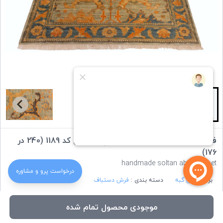
فرش دستباف نقشه سلطان آباد چهار متری کد 1189 (240 در
176)
handmade soltan abad carpet
درخواست‌ پرو و مشاوره
برند :
ایران گبه
دسته بندی :
فرش دستباف
موجودی محصول تمام شده
ویژگی های کالا: