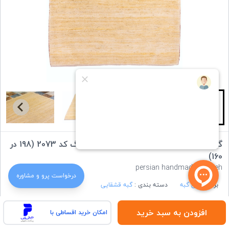
گبه دستباف قشقایی سه متری کرم خودرنگ کد 2073 (198 در
160)
persian handmade gabbeh
درخواست‌ پرو و مشاوره
برند :
ایران گبه
دسته بندی :
گبه قشقایی
افزودن به سبد خرید
امکان خرید اقساطی با
ویژگی های کالا: