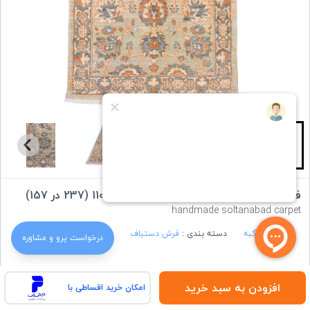
فرش دستباف سلطان آباد چهار متری کد 1103 (237 در 157)
handmade soltanabad carpet
برند :
ایران گبه
دسته بندی :
فرش دستباف
درخواست‌ پرو و مشاوره
ویژگی های کالا:
افزودن به سبد خرید
امکان خرید اقساطی با
رنگ
: