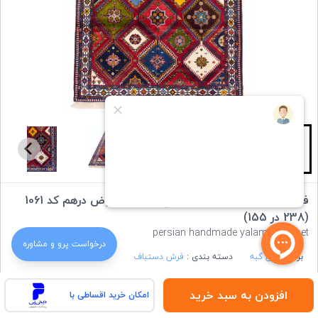
فرش دستباف قشقایی یلمه چهار متری حوض درهم کد 1061
(238 در 155)
persian handmade yalameh carpet
درخواست‌ پرو و مشاوره
برند :
ایران گبه
دسته بندی :
فرش دستباف
افزودن به سبد خرید
امکان خرید اقساطی با
ویژگی های کالا: