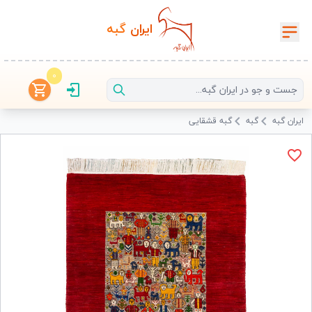
ایران‌
گبه
0
ایران گبه
گبه
گبه قشقایی