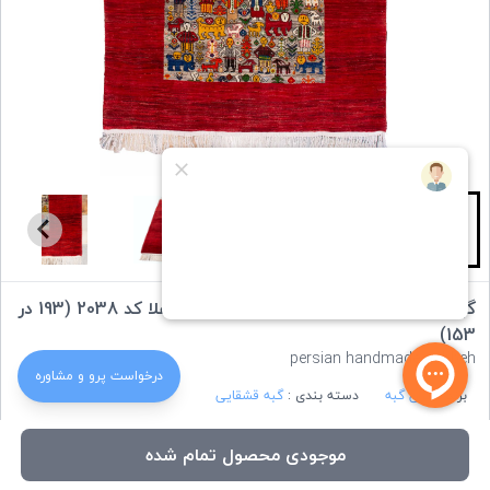
گبه دستباف قشقایی تصویری سه متری اعلا کد 2038 (193 در
153)
persian handmade gabbeh
درخواست‌ پرو و مشاوره
برند :
ایران گبه
دسته بندی :
گبه قشقایی
موجودی محصول تمام شده
ویژگی های کالا: