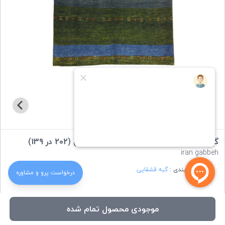
گبه دستباف قشقایی ریزباف اعلا سه متری (202 در 139)
iran gabbeh
دسته بندی :
گبه قشقایی
درخواست‌ پرو و مشاوره
ویژگی های کالا:
موجودی محصول تمام شده
رنگ
: