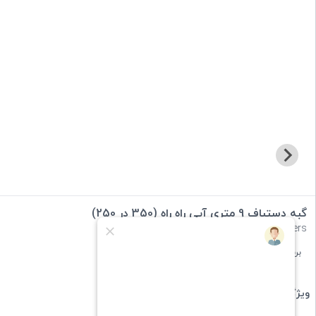
گبه دستباف 9 متری آبی راه راه (350 در 250)
gabbeh 9 meters
برند :
ایران گبه
دسته بندی :
گبه قشقایی
ویژگی های کالا: