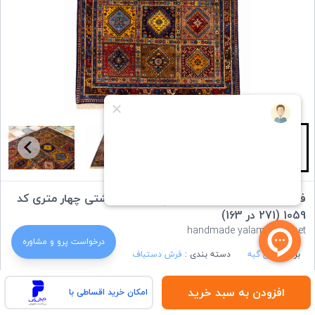
فرش دستباف قشقایی یلمه چهار متری خشتی چهار متری کد
1059 (271 در 163)
handmade yalameh carpet
درخواست‌ پرو و مشاوره
برند :
ایران گبه
دسته بندی :
فرش دستباف
افزودن به سبد خرید
امکان خرید اقساطی با
ویژگی های کالا: