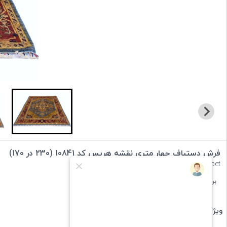
فرش دستباف چهار متری نقشه هریس کد 10841 (230 در 170)
handmade heris carpet
برند :
ایران گبه
دسته بندی :
فرش دستباف
ویژگی های کالا: