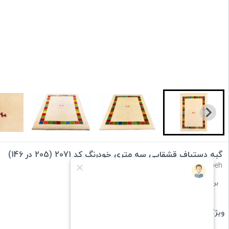
گبه دستباف قشقایی سه متری خودرنگ کد 2071 (205 در 146)
handwoven qashqai gabbeh
برند :
ایران گبه
دسته بندی :
گبه قشقایی
ویژگی های کالا: