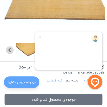
گبه قشقایی سه متری خودرنگ مینیمال (200 در 150)
persian handmade gabbeh
برند :
ایران گبه
دسته بندی :
گبه قشقایی
درخواست‌ پرو و مشاوره
ویژگی های کالا:
موجودی محصول تمام شده
محل بافت
:
شیراز