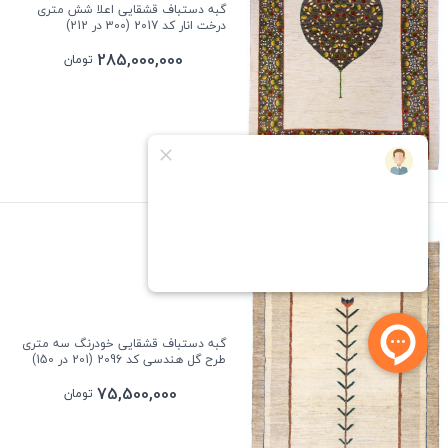
گبه دستباف قشقایی اعلا شش متری
درخت انار کد 2017 (300 در 212)
285,000,000
تومان
گبه دستباف قشقایی خودرنگ سه متری
طرح گل هندسی کد 2096 (201 در 150)
75,500,000
تومان