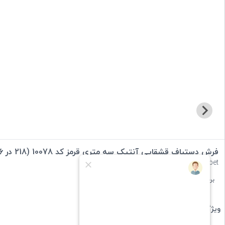
فرش دستباف قشقایی آنتیک سه متری قرمز کد 10078 (218 در 136)
qashqai antique red carpet
برند :
ایران گبه
دسته بندی :
فرش دستباف
ویژگی های کالا: